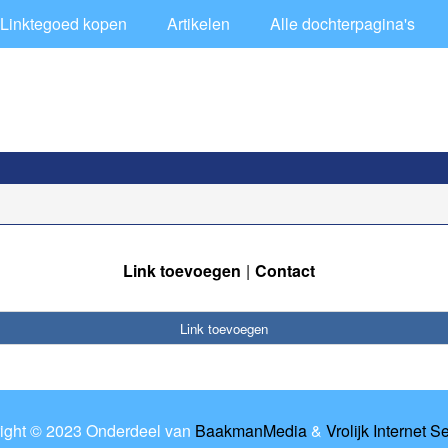
Linktegoed kopen
Artikelen
Alle dochterpagina's
Link toevoegen
Contact
Link toevoegen
ight © 2023 Onderdeel van
BaakmanMedia
&
Vrolijk Internet S