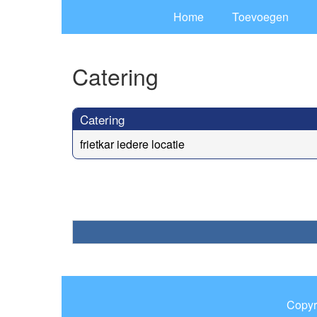
Home
Toevoegen
Catering
Catering
frietkar iedere locatie
Copyr